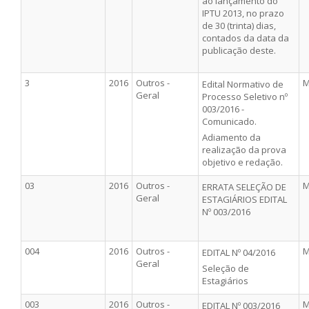
ao lançamento do
IPTU 2013, no prazo
de 30 (trinta) dias,
contados da data da
publicação deste.
3
2016
Outros -
M
Edital Normativo de
Geral
Processo Seletivo nº
003/2016 -
Comunicado.
Adiamento da
realização da prova
objetivo e redação.
03
2016
Outros -
M
ERRATA SELEÇÃO DE
Geral
ESTAGIÁRIOS EDITAL
Nº 003/2016
004
2016
Outros -
M
EDITAL Nº 04/2016
Geral
Seleção de
Estagiários
003
2016
Outros -
M
EDITAL Nº 003/2016