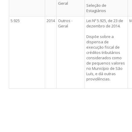
Geral
Seleção de
Estagiários
5.925
2014
Outros -
Lei Nº 5.925, de 23 de
M
Geral
dezembro de 2014.
Dispõe sobre a
dispensa de
execução fiscal de
créditos tributários
considerados como
de pequenos valores
no Município de São
Luís, e dá outras
providências.