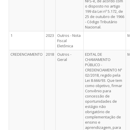
NFS-e, de acordo com
o disposto no artigo
199 da Lei nº 5.172, de
25 de outubro de 1966
- Código Tributário
Nacional.
1
2023
Outros - Nota
M
Fiscal
Eletônica
CREDENCIAMENTO
2018
Outros -
EDITAL DE
M
Geral
CHAMAMENTO
PÚBLICO -
CREDENCIAMENTO Nº
02/2018, regido pela
Lei 8.666/93. Que tem
como objetivo, firmar
Convênio para
concessão de
oportunidades de
estágio não
obrigatório de
complementação de
ensino e
aprendizagem, para