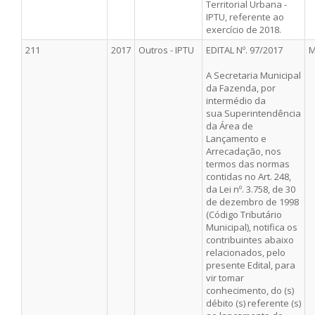
Territorial Urbana -
IPTU, referente ao
exercício de 2018.
211
2017
Outros - IPTU
EDITAL Nº. 97/2017
M
A Secretaria Municipal
da Fazenda, por
intermédio da
sua Superintendência
da Área de
Lançamento e
Arrecadação, nos
termos das normas
contidas no Art. 248,
da Lei nº. 3.758, de 30
de dezembro de 1998
(Código Tributário
Municipal), notifica os
contribuintes abaixo
relacionados, pelo
presente Edital, para
vir tomar
conhecimento, do (s)
débito (s) referente (s)