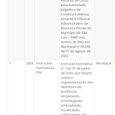
Recurso de Ofício
pela Autoridade
Julgadora de
Primeira Instância
perante o Tribunal
Administrativo de
Recursos Fiscais do
Município de São
Luís – TARF, nos
termos do Decreto
Municipal nº 58.368,
de 31 de agosto de
2022.
7
2026
Instruções
Municipal
Instrução Normativa
Normativas -
nº 7 de 01 de junho
ITBI
de 2026, que dispõe
sobre a
regulamentação das
hipóteses de
incidência,
lançamento,
homologação,
arrecadação,
fiscalização,
arbitramento da