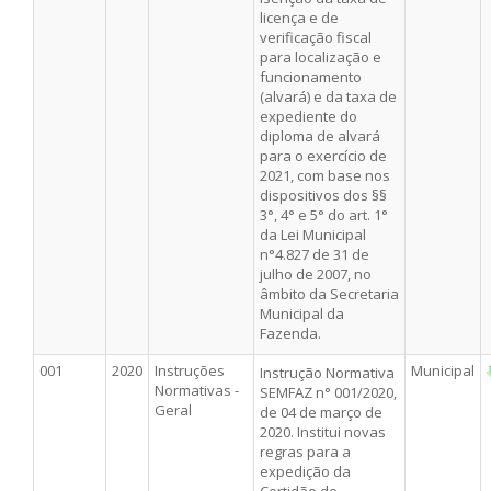
licença e de
verificação fiscal
para localização e
funcionamento
(alvará) e da taxa de
expediente do
diploma de alvará
para o exercício de
2021, com base nos
dispositivos dos §§
3°, 4° e 5° do art. 1°
da Lei Municipal
n°4.827 de 31 de
julho de 2007, no
âmbito da Secretaria
Municipal da
Fazenda.
001
2020
Instruções
Municipal
Instrução Normativa
Normativas -
SEMFAZ n° 001/2020,
Geral
de 04 de março de
2020. Institui novas
regras para a
expedição da
Certidão de