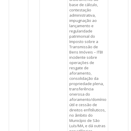
base de cálculo,
contestação
administrativa,
impugnação ao
lançamento e
regularidade
patrimonial do
Imposto sobre a
Transmissão de
Bens Imóveis – ITBI
incidente sobre
operações de
resgate de
aforamento,
consolidação da
propriedade plena,
transferência
onerosa do
aforamento/domínio
útil e cessão de
direitos enfitêuticos,
no âmbito do
Município de São
Luís/MA, e dá outras
providências.