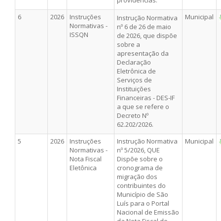
6
2026
Instruções
Municipal
Instrução Normativa
Normativas -
nº 6 de 26 de maio
ISSQN
de 2026, que dispõe
sobre a
apresentação da
Declaração
Eletrônica de
Serviços de
Instituições
Financeiras - DES-IF
a que se refere o
Decreto Nº
62.202/2026.
5
2026
Instruções
Instrução Normativa
Municipal
Normativas -
nº 5/2026, QUE
Nota Fiscal
Dispõe sobre o
Eletônica
cronograma de
migração dos
contribuintes do
Município de São
Luís para o Portal
Nacional de Emissão
da Nota Fiscal de