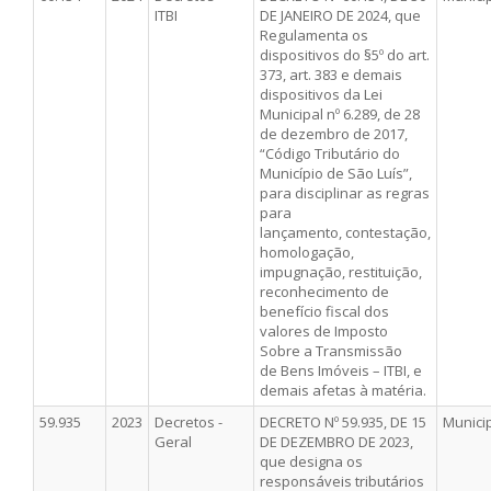
ITBI
DE JANEIRO DE 2024, que
Regulamenta os
dispositivos do §5º do art.
373, art. 383 e demais
dispositivos da Lei
Municipal nº 6.289, de 28
de dezembro de 2017,
“Código Tributário do
Município de São Luís”,
para disciplinar as regras
para
lançamento, contestação,
homologação,
impugnação, restituição,
reconhecimento de
benefício fiscal dos
valores de Imposto
Sobre a Transmissão
de Bens Imóveis – ITBI, e
demais afetas à matéria.
59.935
2023
Decretos -
DECRETO Nº 59.935, DE 15
Munici
Geral
DE DEZEMBRO DE 2023,
que designa os
responsáveis tributários