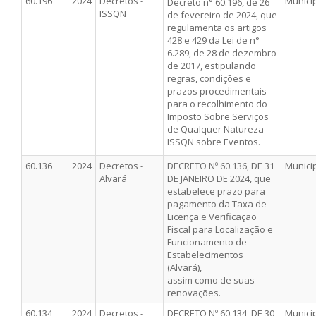
60.196
2024
Decretos -
Munici
Decreto n° 60.196, de 26
ISSQN
de fevereiro de 2024, que
regulamenta os artigos
428 e 429 da Lei de n°
6.289, de 28 de dezembro
de 2017, estipulando
regras, condições e
prazos procedimentais
para o recolhimento do
Imposto Sobre Serviços
de Qualquer Natureza -
ISSQN sobre Eventos.
60.136
2024
Decretos -
DECRETO Nº 60.136, DE 31
Munici
Alvará
DE JANEIRO DE 2024, que
estabelece prazo para
pagamento da Taxa de
Licença e Verificação
Fiscal para Localização e
Funcionamento de
Estabelecimentos
(Alvará),
assim como de suas
renovações.
60.134
2024
Decretos -
DECRETO Nº 60.134, DE 30
Munici