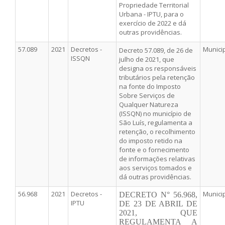
Propriedade Territorial
Urbana - IPTU, para o
exercício de 2022 e dá
outras providências.
57.089
2021
Decretos -
Munici
Decreto 57.089, de 26 de
ISSQN
julho de 2021, que
designa os responsáveis
tributários pela retenção
na fonte do Imposto
Sobre Serviços de
Qualquer Natureza
(ISSQN) no município de
São Luís, regulamenta a
retenção, o recolhimento
do imposto retido na
fonte e o fornecimento
de informações relativas
aos serviços tomados e
dá outras providências.
56.968
2021
Decretos -
Munici
DECRETO N° 56.968,
IPTU
DE 23 DE ABRIL DE
2021, QUE
REGULAMENTA A