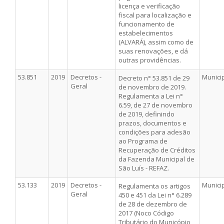
licença e verificação
fiscal para localização e
funcionamento de
estabelecimentos
(ALVARÁ), assim como de
suas renovações, e dá
outras providências.
53.851
2019
Decretos -
Munici
Decreto n° 53.851 de 29
Geral
de novembro de 2019.
Regulamenta a Lei n°
6.59, de 27 de novembro
de 2019, definindo
prazos, documentos e
condições para adesão
ao Programa de
Recuperação de Créditos
da Fazenda Municipal de
São Luís - REFAZ.
53.133
2019
Decretos -
Munici
Regulamenta os artigos
Geral
450 e 451 da Lei n° 6.289
de 28 de dezembro de
2017 (Noco Código
Tributário do Municópio