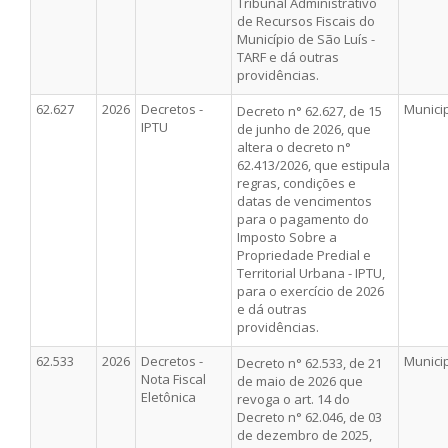
Tribunal Administrativo
de Recursos Fiscais do
Município de São Luís -
TARF e dá outras
providências.
62.627
2026
Decretos -
Munici
Decreto n° 62.627, de 15
IPTU
de junho de 2026, que
altera o decreto n°
62.413/2026, que estipula
regras, condições e
datas de vencimentos
para o pagamento do
Imposto Sobre a
Propriedade Predial e
Territorial Urbana - IPTU,
para o exercício de 2026
e dá outras
providências.
62.533
2026
Decretos -
Munici
Decreto n° 62.533, de 21
Nota Fiscal
de maio de 2026 que
Eletônica
revoga o art. 14 do
Decreto n° 62.046, de 03
de dezembro de 2025,