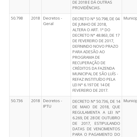
DE 2018 E DÁ OUTRAS
PROVIDÊNCIAS.
50.798
2018
Decretos -
Munici
DECRETO N° 50.798, DE 04
Geral
DE JUNHO DE 2018,
ALTERA O ART. 1° DO
DECRETO N° 48.863, DE 17
DE FEVEREIRO DE 2017,
DEFININDO NOVO PRAZO
PARA ADESÃO AO
PROGRAMA DE
RECUPERAÇÃO DE
CRÉDITOS DA FAZENDA
MUNICIPAL DE SÃO LUÍS -
REFAZ INSTITUÍDO PELA
LEI N° 6.197 DE 14 DE
FEVEREIRO DE 2017.
50.736
2018
Decretos -
Munici
DECRETO N° 50.736, DE 14
IPTU
DE MAIO DE 2018, QUE
REGULAMENTA A LEI N°
6.269, DE 28 DE OUTUBRO
DE 2017, ESTIPULANDO
DATAS DE VENCIMENTOS
PARA O PAGAMENTO DO