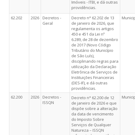
Imóveis - ITBI, e dá outras
providências.
62.202
2026
Decretos -
Decreto n° 62.202 de 13
Munici
Geral
de janeiro de 2026, que
regulamenta os artigos
450 e 451 da Lei nº
6.289, de 28 de dezembro
de 2017 (Novo Código
Tributário do Município
de São Luís),
disciplinando regras para
utilização da Declaração
Eletrônica de Serviços de
Instituições Financeiras
(DES-IF), e dá outras
providências.
62.200
2026
Decretos -
Munici
Decreto n° 62.200 de 12
ISSQN
de janeiro de 2026 e que
dispõe sobre a alteração
da data de vencimento
do Imposto Sobre
Serviços de Qualquer
Natureza – ISSQN