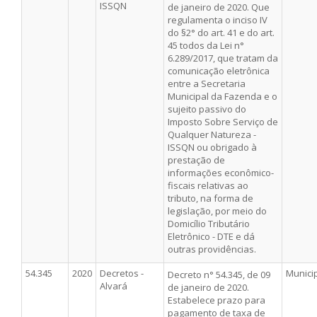
ISSQN
de janeiro de 2020. Que
regulamenta o inciso IV
do §2° do art. 41 e do art.
45 todos da Lei n°
6.289/2017, que tratam da
comunicação eletrônica
entre a Secretaria
Municipal da Fazenda e o
sujeito passivo do
Imposto Sobre Serviço de
Qualquer Natureza -
ISSQN ou obrigado à
prestação de
informações econômico-
fiscais relativas ao
tributo, na forma de
legislação, por meio do
Domicílio Tributário
Eletrônico - DTE e dá
outras providências.
54.345
2020
Decretos -
Munici
Decreto n° 54.345, de 09
Alvará
de janeiro de 2020.
Estabelece prazo para
pagamento de taxa de