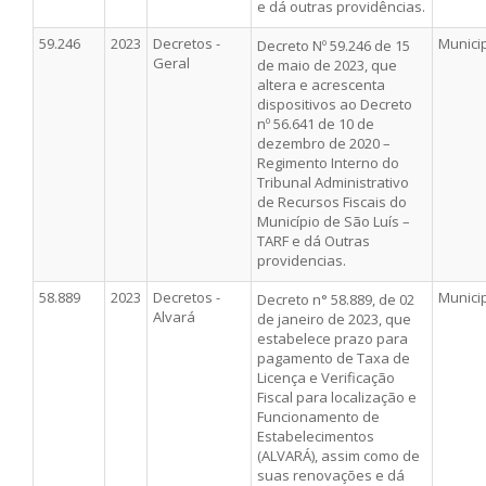
e dá outras providências.
59.246
2023
Decretos -
Munici
Decreto Nº 59.246 de 15
Geral
de maio de 2023, que
altera e acrescenta
dispositivos ao Decreto
nº 56.641 de 10 de
dezembro de 2020 –
Regimento Interno do
Tribunal Administrativo
de Recursos Fiscais do
Município de São Luís –
TARF e dá Outras
providencias.
58.889
2023
Decretos -
Munici
Decreto n° 58.889, de 02
Alvará
de janeiro de 2023, que
estabelece prazo para
pagamento de Taxa de
Licença e Verificação
Fiscal para localização e
Funcionamento de
Estabelecimentos
(ALVARÁ), assim como de
suas renovações e dá