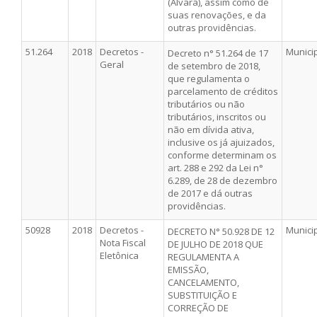
(Alvará), assim como de
suas renovações, e da
outras providências.
51.264
2018
Decretos -
Munici
Decreto n° 51.264 de 17
Geral
de setembro de 2018,
que regulamenta o
parcelamento de créditos
tributários ou não
tributários, inscritos ou
não em dívida ativa,
inclusive os já ajuizados,
conforme determinam os
art. 288 e 292 da Lei n°
6.289, de 28 de dezembro
de 2017 e dá outras
providências.
50928
2018
Decretos -
Munici
DECRETO N° 50.928 DE 12
Nota Fiscal
DE JULHO DE 2018 QUE
Eletônica
REGULAMENTA A
EMISSÃO,
CANCELAMENTO,
SUBSTITUIÇÃO E
CORREÇÃO DE