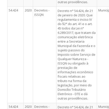
outras providências.
54.424
2020
Decretos -
Munici
Decreto n° 54.424, de 21
ISSQN
de janeiro de 2020. Que
regulamenta o inciso IV
do §2° do art. 41 e o art.
45 todos da Lei n°
6.289/2017, que tratam da
comunicação eletrônica
entre a Secretaria
Municipal da Fazenda e o
sujeito passivo do
Imposto sobre Serviço de
Qualquer Natureza -
ISSQN ou obrigado à
prestação de
informações econômico
fiscais relativas ao
tributo na forma da
legislação, por meio do
Domicílio Tributário
Eletrônico - DTE e dá
outras providências.
54.424
2020
Decretos -
Munici
Decreto n° 54.424, de 21