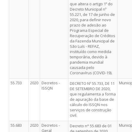
que altera o artigo 1º do
Decreto Municipal nº
55.221, de 17 de junho de
2020, para definir novo
prazo de adesão ao
Programa Especial de
Recuperação de Créditos
da Fazenda Municipal de
São Luís - REFAZ,
instituído como medida
temporária, devido à
pandemia mundial
causada pelo
Coronavírus (COVID-19).
55.733
2020
Decretos -
Munici
DECRETO Nº 55.733, DE 11
ISSQN
DE SETEMBRO DE 2020,
que regulamenta a forma
de apuração da base de
cálculo do ISSQN nos
serviços de construção
civil.
55.683
2020
Decretos -
Munici
Decreto n° 55.683 de 01
Geral
de setembro de 2020.