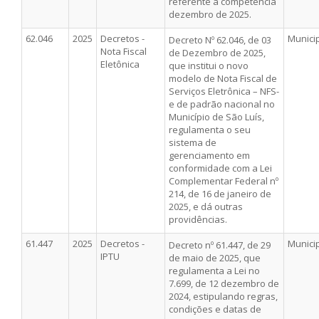
referente à competência
dezembro de 2025.
62.046
2025
Decretos -
Munici
Decreto Nº 62.046, de 03
Nota Fiscal
de Dezembro de 2025,
Eletônica
que institui o novo
modelo de Nota Fiscal de
Serviços Eletrônica – NFS-
e de padrão nacional no
Município de São Luís,
regulamenta o seu
sistema de
gerenciamento em
conformidade com a Lei
Complementar Federal nº
214, de 16 de janeiro de
2025, e dá outras
providências.
61.447
2025
Decretos -
Munici
Decreto nº 61.447, de 29
IPTU
de maio de 2025, que
regulamenta a Lei no
7.699, de 12 dezembro de
2024, estipulando regras,
condições e datas de