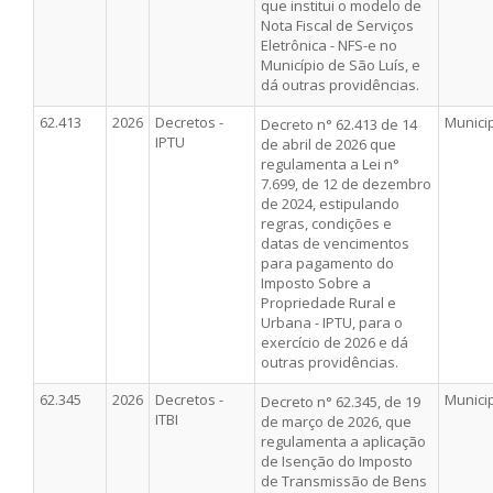
que institui o modelo de
Nota Fiscal de Serviços
Eletrônica - NFS-e no
Município de São Luís, e
dá outras providências.
62.413
2026
Decretos -
Munici
Decreto n° 62.413 de 14
IPTU
de abril de 2026 que
regulamenta a Lei n°
7.699, de 12 de dezembro
de 2024, estipulando
regras, condições e
datas de vencimentos
para pagamento do
Imposto Sobre a
Propriedade Rural e
Urbana - IPTU, para o
exercício de 2026 e dá
outras providências.
62.345
2026
Decretos -
Munici
Decreto n° 62.345, de 19
ITBI
de março de 2026, que
regulamenta a aplicação
de Isenção do Imposto
de Transmissão de Bens